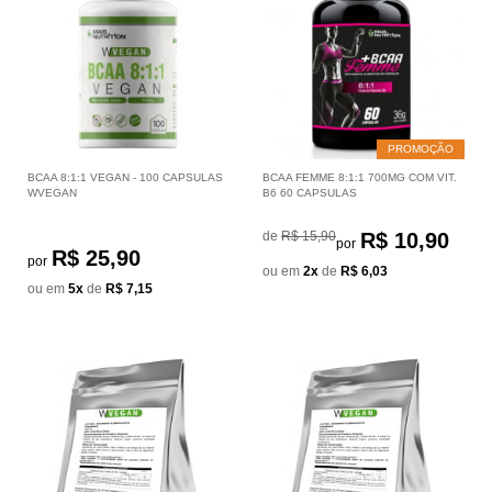
PROMOÇÃO
BCAA 8:1:1 VEGAN - 100 CAPSULAS
BCAA FEMME 8:1:1 700MG COM VIT.
WVEGAN
B6 60 CAPSULAS
de
R$ 15,90
R$ 10,90
por
R$ 25,90
por
ou em
2x
de
R$ 6,03
ou em
5x
de
R$ 7,15