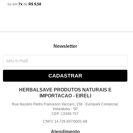
ou em
7x
de
R$ 9,58
Newsletter
CADASTRAR
HERBALSAVE PRODUTOS NATURAIS E
IMPORTACAO - EIRELI
Rua Nazário Pietro Francesco Vaccaro, 158
-
Europark Comercial,
Indaiatuba
-
SP
CEP: 13348-757
CNPJ: 14.726.607/0001-68
Atendimento