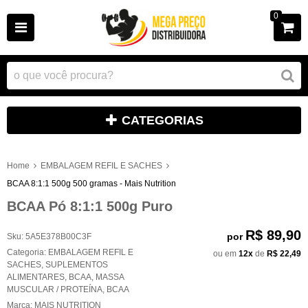
0
CATEGORIAS
Home
EMBALAGEM REFIL E SACHES
BCAA 8:1:1 500g 500 gramas - Mais Nutrition
BCAA Pó 8:1:1 500g Puro
R$ 89,90
por
Sku:
5A5E378B00C3F
Categoria:
EMBALAGEM REFIL E
ou em
12x
de
R$ 22,49
SACHES
,
SUPLEMENTOS
ALIMENTARES
,
BCAA
,
MASSA
MUSCULAR / PROTEÍNA
,
BCAA
Marca:
MAIS NUTRITION