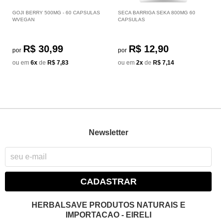
GOJI BERRY 500MG - 60 CAPSULAS
SECA BARRIGA SEKA 800MG 60
WVEGAN
CAPSULAS
R$ 30,99
R$ 12,90
por
por
ou em
6x
de
R$ 7,83
ou em
2x
de
R$ 7,14
Newsletter
CADASTRAR
HERBALSAVE PRODUTOS NATURAIS E
IMPORTACAO - EIRELI