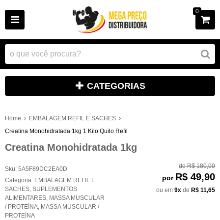
0
CATEGORIAS
Home
EMBALAGEM REFIL E SACHES
Creatina Monohidratada 1kg 1 Kilo Quilo Refil
Creatina Monohidratada 1kg
de
R$ 180,00
Sku:
5A5F89DC2EA0D
R$ 49,90
por
Categoria:
EMBALAGEM REFIL E
SACHES
,
SUPLEMENTOS
ou em
9x
de
R$ 11,65
ALIMENTARES
,
MASSA MUSCULAR
/ PROTEÍNA
,
MASSA MUSCULAR /
PROTEÍNA