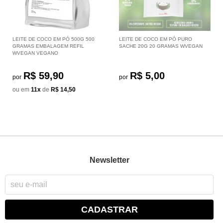
LEITE DE COCO EM PÓ 500G 500
LEITE DE COCO EM PÓ PURO
GRAMAS EMBALAGEM REFIL
SACHE 20G 20 GRAMAS WVEGAN
WVEGAN VEGANO
R$ 59,90
R$ 5,00
por
por
ou em
11x
de
R$ 14,50
Newsletter
CADASTRAR