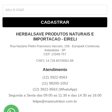
CADASTRAR
HERBALSAVE PRODUTOS NATURAIS E
IMPORTACAO - EIRELI
Rua Nazário Pietro Francesco Vaccaro, 158
-
Europark Comercial,
Indaiatuba
-
SP
CEP: 13348-757
CNPJ: 14.726.607/0001-68
Atendimento
(12)
3922-8563
(11)
98200-1052
(12)
3922-8563
(WhatsApp)
Segunda a Sexta das 09:00 as 11:30 e das 14:30 as 16:00
felipe@maisnutrition.com.br