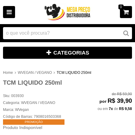
0
CATEGORIAS
Home
WVEGAN / VEGANO
TCM LIQUIDO 250ml
TCM LIQUIDO 250ml
de
R$ 59,90
Sku:
003930
R$ 39,90
por
Categoria:
WVEGAN / VEGANO
ou em
7x
de
R$ 9,58
Marca:
WVegan
Código de Barras:
7908016503368
PROMOÇÃO
Produto Indisponível