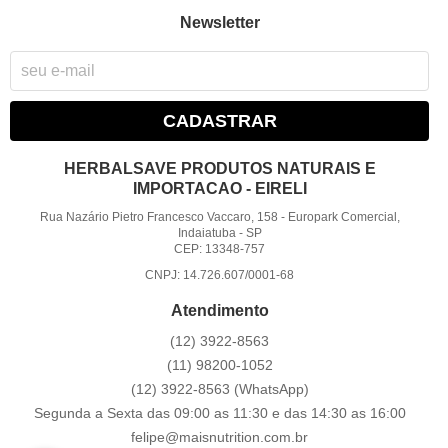
Newsletter
CADASTRAR
HERBALSAVE PRODUTOS NATURAIS E
IMPORTACAO - EIRELI
Rua Nazário Pietro Francesco Vaccaro, 158
-
Europark Comercial,
Indaiatuba
-
SP
CEP: 13348-757
CNPJ: 14.726.607/0001-68
Atendimento
(12)
3922-8563
(11)
98200-1052
(12)
3922-8563
(WhatsApp)
Segunda a Sexta das 09:00 as 11:30 e das 14:30 as 16:00
felipe@maisnutrition.com.br