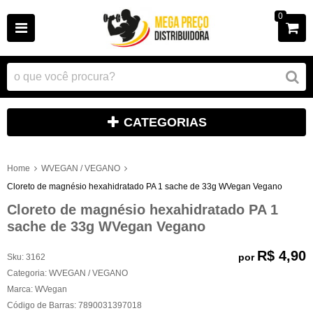
0
CATEGORIAS
Home
WVEGAN / VEGANO
Cloreto de magnésio hexahidratado PA 1 sache de 33g WVegan Vegano
Cloreto de magnésio hexahidratado PA 1
sache de 33g WVegan Vegano
R$ 4,90
por
Sku:
3162
Categoria:
WVEGAN / VEGANO
Marca:
WVegan
Código de Barras:
7890031397018