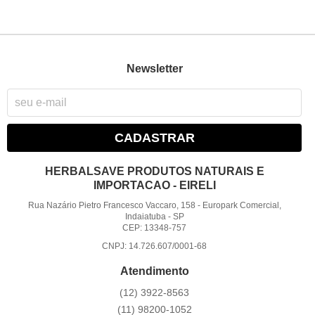
Newsletter
CADASTRAR
HERBALSAVE PRODUTOS NATURAIS E
IMPORTACAO - EIRELI
Rua Nazário Pietro Francesco Vaccaro, 158
-
Europark Comercial,
Indaiatuba
-
SP
CEP: 13348-757
CNPJ: 14.726.607/0001-68
Atendimento
(12)
3922-8563
(11)
98200-1052