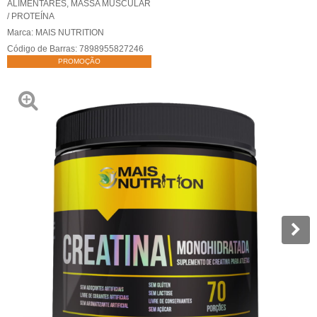
ALIMENTARES
,
MASSA MUSCULAR
/ PROTEÍNA
Marca:
MAIS NUTRITION
Código de Barras:
7898955827246
PROMOÇÃO