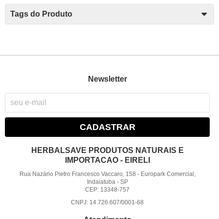
Tags do Produto
Newsletter
CADASTRAR
HERBALSAVE PRODUTOS NATURAIS E
IMPORTACAO - EIRELI
Rua Nazário Pietro Francesco Vaccaro, 158
-
Europark Comercial,
Indaiatuba
-
SP
CEP: 13348-757
CNPJ: 14.726.607/0001-68