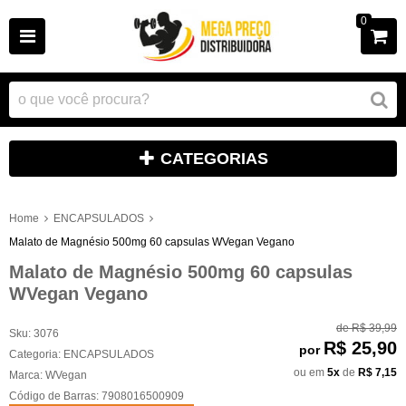
0
CATEGORIAS
Home
ENCAPSULADOS
Malato de Magnésio 500mg 60 capsulas WVegan Vegano
Malato de Magnésio 500mg 60 capsulas
WVegan Vegano
de
R$ 39,99
Sku:
3076
R$ 25,90
por
Categoria:
ENCAPSULADOS
ou em
5x
de
R$ 7,15
Marca:
WVegan
Código de Barras:
7908016500909