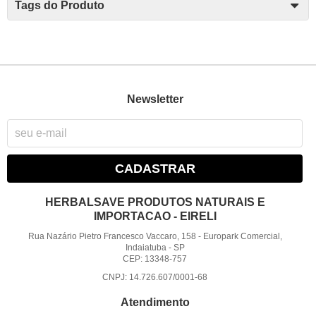
Tags do Produto
Newsletter
CADASTRAR
HERBALSAVE PRODUTOS NATURAIS E
IMPORTACAO - EIRELI
Rua Nazário Pietro Francesco Vaccaro, 158
-
Europark Comercial,
Indaiatuba
-
SP
CEP: 13348-757
CNPJ: 14.726.607/0001-68
Atendimento