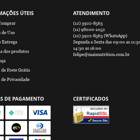
MAÇÕES ÚTEIS
ATENDIMENTO
Comprar
(12)
3922-8563
(11)
98200-1052
 de Uso
(12)
3922-8563
(WhatsApp)
e Entrega
Segunda a Sexta das 09:00 as 11:3
14:30 as 16:00
a dos produtos
felipe@maisnutrition.com.br
nça
a de Frete Grátis
a de Privacidade
S DE PAGAMENTO
CERTIFICADOS