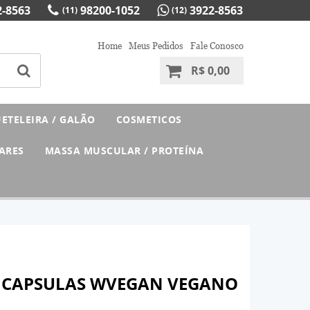
-8563
98200-1052
3922-8563
(11)
(12)
Home
Meus Pedidos
Fale Conosco
R$ 0,00
ETELEIRA / GALÃO
COSMETICOS
ARES
MASSA MUSCULAR / PROTEÍNA
 CAPSULAS WVEGAN VEGANO