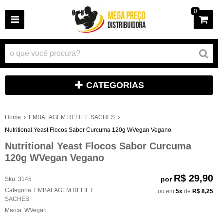
0
CATEGORIAS
Home
EMBALAGEM REFIL E SACHES
Nutritional Yeast Flocos Sabor Curcuma 120g WVegan Vegano
Nutritional Yeast Flocos Sabor Curcuma
120g WVegan Vegano
R$ 29,90
por
Sku:
3145
Categoria:
EMBALAGEM REFIL E
ou em
5x
de
R$ 8,25
SACHES
Marca:
WVegan