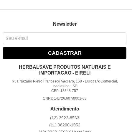
Newsletter
CADASTRAR
HERBALSAVE PRODUTOS NATURAIS E
IMPORTACAO - EIRELI
Rua Nazário Pietro Francesco Vaccaro, 158
-
Europark Comercial,
Indaiatuba
-
SP
CEP: 13348-757
CNPJ: 14.726.607/0001-68
Atendimento
(12)
3922-8563
(11)
98200-1052