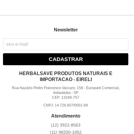
Newsletter
CADASTRAR
HERBALSAVE PRODUTOS NATURAIS E
IMPORTACAO - EIRELI
Rua Nazário Pietro Francesco Vaccaro, 158
-
Europark Comercial,
Indaiatuba
-
SP
CEP: 13348-757
CNPJ: 14.726.607/0001-68
Atendimento
(12)
3922-8563
(11)
98200-1052