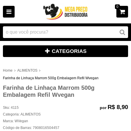
0
CATEGORIAS
Home
ALIMENTOS
Farinha de Linhaça Marrom 500g Embalagem Refil Wvegan
Farinha de Linhaça Marrom 500g
Embalagem Refil Wvegan
R$ 8,90
por
Sku:
4115
Categoria:
ALIMENTOS
Marca:
WVegan
Código de Barras:
7908016504457